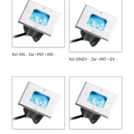
Réf. 0114 ~ 3W • IP67 • IK10 ~
Réf. 011412V ~ 3W • IP67 • 12V ~