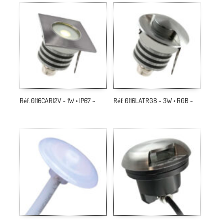
Réf. 0116CAR12V ~ 1W • IP67 ~
Réf. 0116LATRGB ~ 3W • RGB ~