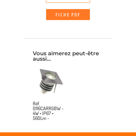
FICHE PDF
Vous aimerez peut-être
aussi…
Réf.
0116CARRGBW ~
4W • IP67 •
560Lm ~