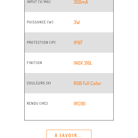
350mA
INPUT (V/MA)
3W
PUISSANCE (W)
IP67
PROTECTION (IP)
INOX 316L
FINITION
RGB Full Color
COULEURS (K)
IRC90
RENDU (IRC)
À SAVOIR...