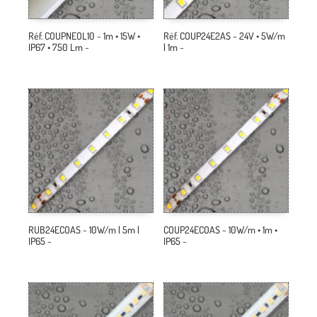
Réf. COUPNEOL10 ~ 1m • 15W •
Réf. COUP24E2AS ~ 24V • 5W/m
IP67 • 750 Lm ~
| 1m ~
RUB24ECOAS ~ 10W/m | 5m |
COUP24ECOAS ~ 10W/m • 1m •
IP65 ~
IP65 ~