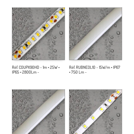
Réf. COUPX90HD ~ 1m • 25W •
Réf. RUBNEOL10 ~ 15W/m • IP67
IP65 • 2800Lm ~
• 750 Lm ~