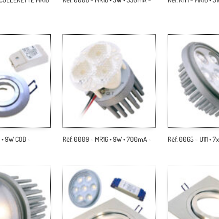
6 • 9W COB ~
Réf. 0009 ~ MR16 • 9W • 700mA ~
Réf. 0065 ~ U111 •