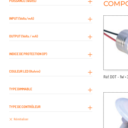
PUISSANCE (Watts)
COMPO
INPUT (Volts/mA)
OUTPUT (Volts / mA)
INDICE DE PROTECTION (IP)
COULEUR LED (Kelvin)
Réf. DOT ~ 1W •
TYPE DIMMABLE
TYPE DE CONTRÔLEUR