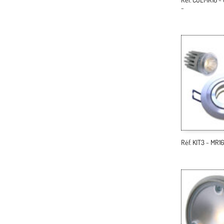
~
Réf. KIT3 ~ MR1