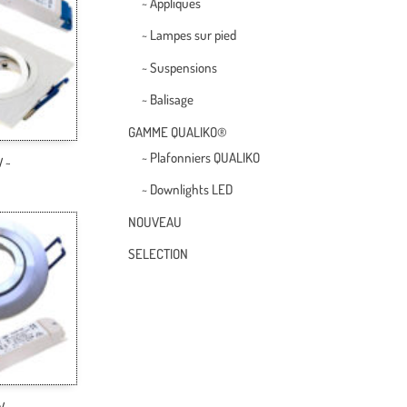
~ Appliques
~ Lampes sur pied
~ Suspensions
~ Balisage
GAMME QUALIKO®
~ Plafonniers QUALIKO
W ~
~ Downlights LED
NOUVEAU
SELECTION
W ~