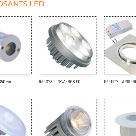
SANTS LED
 350mA ~
Réf. 0732 ~ 15W • RGB FC ~
Réf. KIT7 ~ AR111 • 