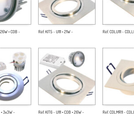
 • 26W • COB ~
Réf. KIT5 ~ U111 • 21W ~
Réf. COLU111 ~ COLL
6 • 3x3W ~
Réf. KIT6 ~ U111 • COB • 26W ~
Réf. COLMR11 ~ COL