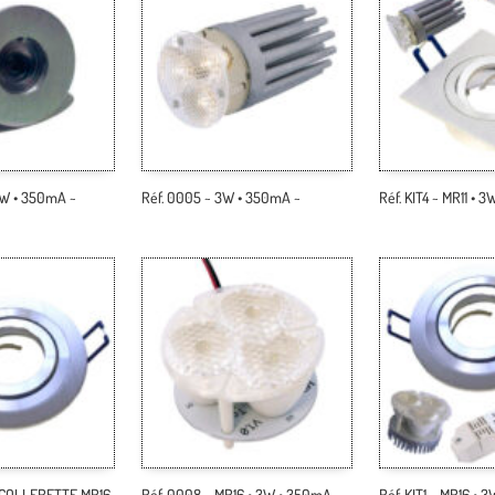
1W • 350mA ~
Réf. 0005 ~ 3W • 350mA ~
Réf. KIT4 ~ MR11 • 3
~ COLLERETTE MR16
Réf. 0008 ~ MR16 • 3W • 350mA ~
Réf. KIT1 ~ MR16 • 3