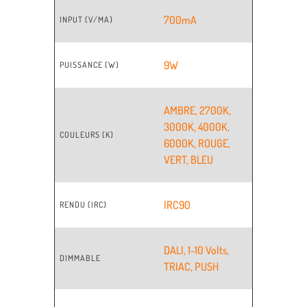
700mA
INPUT (V/MA)
9W
PUISSANCE (W)
AMBRE
,
2700K
,
3000K
,
4000K
,
COULEURS (K)
6000K
,
ROUGE
,
VERT
,
BLEU
IRC90
RENDU (IRC)
DALI
,
1-10 Volts
,
DIMMABLE
TRIAC
,
PUSH