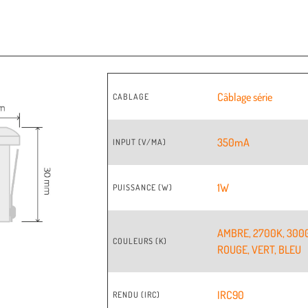
Câblage série
CABLAGE
350mA
INPUT (V/MA)
1W
PUISSANCE (W)
AMBRE
,
2700K
,
300
COULEURS (K)
ROUGE
,
VERT
,
BLEU
IRC90
RENDU (IRC)