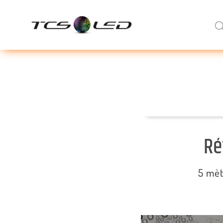
Ré
5 mèt