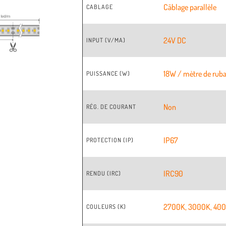
Câblage parallèle
CABLAGE
24V DC
INPUT (V/MA)
18W / mètre de rub
PUISSANCE (W)
Non
RÉG. DE COURANT
IP67
PROTECTION (IP)
IRC90
RENDU (IRC)
2700K
,
3000K
,
40
COULEURS (K)