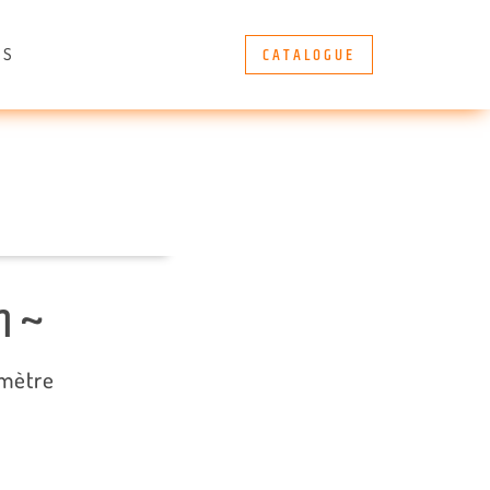
CATALOGUE
ÈS
m ~
/mètre