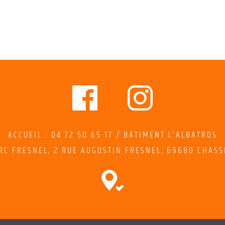
ACCUEIL : 04 72 50 65 17 / BÂTIMENT L’ALBATROS
RC FRESNEL,
2
RUE AUGUSTIN FRESNEL
, 69680 CHASS