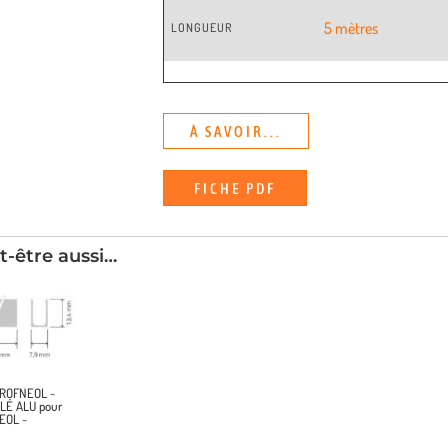
5 mètres
LONGUEUR
À SAVOIR...
FICHE PDF
t-être aussi…
PROFNEOL ~
LÉ ALU pour
EOL ~