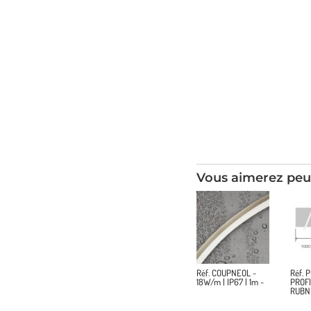
Vous aimerez peu
Réf. COUPNEOL ~
Réf. 
18W/m | IP67 | 1m ~
PROFI
RUBN