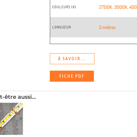
2700K
,
3000K
,
40
COULEURS (K)
5 mètres
LONGUEUR
À SAVOIR...
FICHE PDF
t-être aussi…