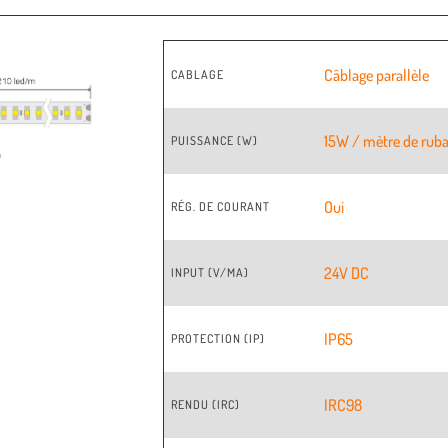
Câblage parallèle
CABLAGE
15W / mètre de rub
PUISSANCE (W)
Oui
RÉG. DE COURANT
24V DC
INPUT (V/MA)
IP65
PROTECTION (IP)
IRC98
RENDU (IRC)