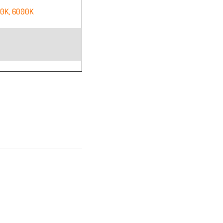
00K
,
6000K