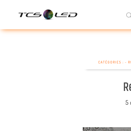
CATÉGORIES :
~ 
R
5 