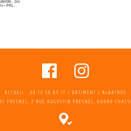
RUBHD10 ~ 24V
/m • IP65 ~
ACCUEIL : 04 72 50 65 17 / BÂTIMENT L’ALBATROS
RC FRESNEL,
2
RUE AUGUSTIN FRESNEL
, 69680 CHASS