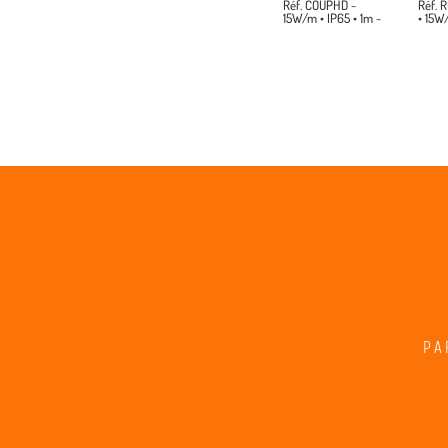
Réf. COUPHD ~
Réf. 
15W/m • IP65 • 1m ~
• 15W
PA