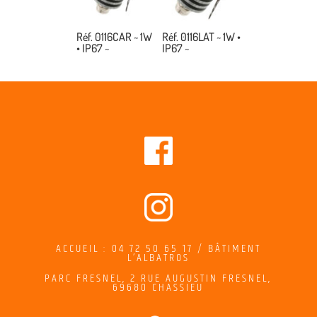
Réf. 0116CAR ~ 1W
Réf. 0116LAT ~ 1W •
• IP67 ~
IP67 ~
ACCUEIL : 04 72 50 65 17 / BÂTIMENT
L’ALBATROS
PARC FRESNEL,
2
RUE AUGUSTIN FRESNEL
,
69680 CHASSIEU