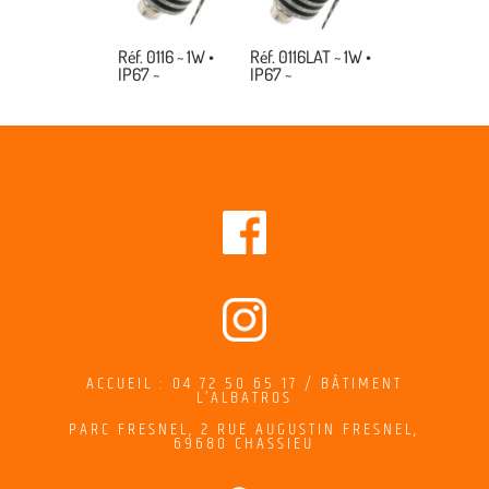
Réf. 0116 ~ 1W •
Réf. 0116LAT ~ 1W •
IP67 ~
IP67 ~
ACCUEIL : 04 72 50 65 17 / BÂTIMENT
L’ALBATROS
PARC FRESNEL,
2
RUE AUGUSTIN FRESNEL
,
69680 CHASSIEU