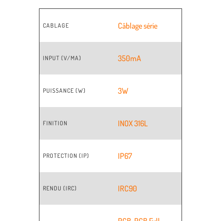
Câblage série
CABLAGE
350mA
INPUT (V/MA)
3W
PUISSANCE (W)
INOX 316L
FINITION
IP67
PROTECTION (IP)
IRC90
RENDU (IRC)
RGB
,
RGB Full