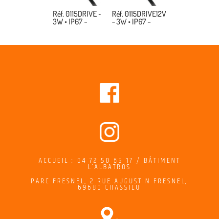
Réf. 0115DRIVE ~
Réf. 0115DRIVE12V
3W • IP67 ~
~ 3W • IP67 ~
ACCUEIL : 04 72 50 65 17 / BÂTIMENT
L’ALBATROS
PARC FRESNEL,
2
RUE AUGUSTIN FRESNEL
,
69680 CHASSIEU