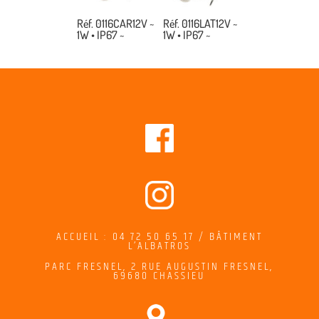
Réf. 0116CAR12V ~
Réf. 0116LAT12V ~
1W • IP67 ~
1W • IP67 ~
ACCUEIL : 04 72 50 65 17 / BÂTIMENT
L’ALBATROS
PARC FRESNEL,
2
RUE AUGUSTIN FRESNEL
,
69680 CHASSIEU