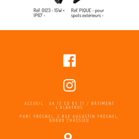
Réf. 0123 ~ 15W •
Réf. PIQUE ~ pour
IP67 ~
spots extérieurs ~
ACCUEIL : 04 72 50 65 17 / BÂTIMENT
L’ALBATROS
PARC FRESNEL,
2
RUE AUGUSTIN FRESNEL
,
69680 CHASSIEU