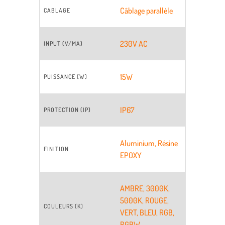
Câblage parallèle
CABLAGE
230V AC
INPUT (V/MA)
15W
PUISSANCE (W)
IP67
PROTECTION (IP)
Aluminium
,
Résine
FINITION
EPOXY
AMBRE
,
3000K
,
5000K
,
ROUGE
,
COULEURS (K)
VERT
,
BLEU
,
RGB
,
RGBW