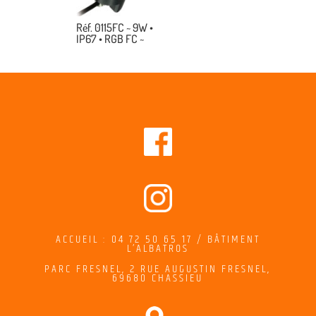
Réf. 0115FC ~ 9W •
IP67 • RGB FC ~
ACCUEIL : 04 72 50 65 17 / BÂTIMENT
L’ALBATROS
PARC FRESNEL,
2
RUE AUGUSTIN FRESNEL
,
69680 CHASSIEU