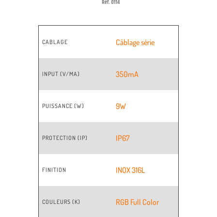
Câblage série
CABLAGE
350mA
INPUT (V/MA)
9W
PUISSANCE (W)
IP67
PROTECTION (IP)
INOX 316L
FINITION
RGB Full Color
COULEURS (K)