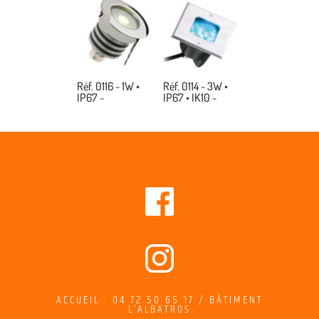
Réf. 0116 ~ 1W •
Réf. 0114 ~ 3W •
IP67 ~
IP67 • IK10 ~
ACCUEIL : 04 72 50 65 17 / BÂTIMENT
L’ALBATROS