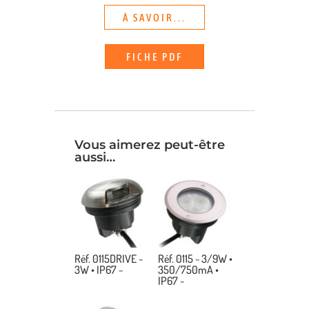
À SAVOIR...
FICHE PDF
Vous aimerez peut-être
aussi…
Réf. 0115DRIVE ~
Réf. 0115 ~ 3/9W •
3W • IP67 ~
350/750mA •
IP67 ~