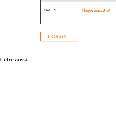
Plaque (encastré)
FIXATION
À SAVOIR...
t-être aussi…