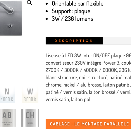
Orientable par flexible
Support : plaque
3W / 236 lumens
DESCRIPTION
Liseuse à LED 3W inter ON/OFF plaque 90
convertisseur 230V intégré Power 3, coule
2700K / 3000K / 4000K / 6000K, 236 lume
blanc structuré, noir structuré, patiné ma
chrome, nickel / alu brossé, laiton patiné 
patiné / vernis satin, laiton brossé / verni
vernis satin, laiton poli.
CABLAGE : LE MONTAGE PARALLELE