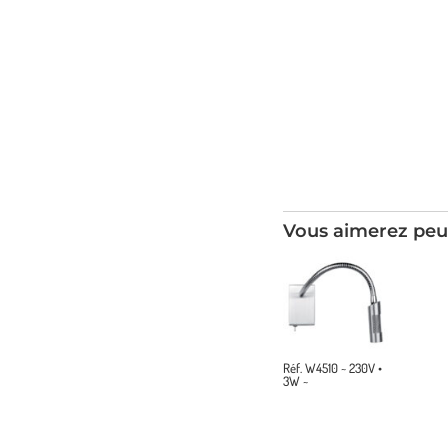
Vous aimerez peu
Réf. W4510 ~ 230V •
3W ~