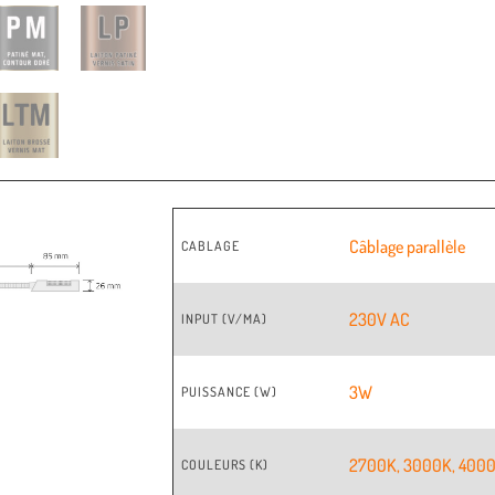
Câblage parallèle
CABLAGE
230V AC
INPUT (V/MA)
3W
PUISSANCE (W)
2700K
,
3000K
,
400
COULEURS (K)