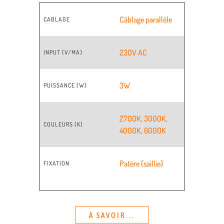
Câblage parallèle
CABLAGE
230V AC
INPUT (V/MA)
3W
PUISSANCE (W)
2700K
,
3000K
,
COULEURS (K)
4000K
,
6000K
Patère (saillie)
FIXATION
À SAVOIR...