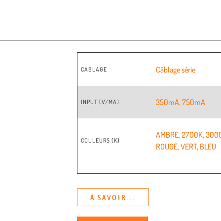
Câblage série
CABLAGE
350mA
,
750mA
INPUT (V/MA)
AMBRE
,
2700K
,
300
COULEURS (K)
ROUGE
,
VERT
,
BLEU
À SAVOIR...