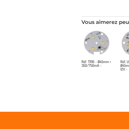
Vous aimerez peu
Réf. TR16 ~ Ø45mm •
Réf. 
350/750mA ~
Ø45m
12V ~