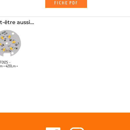
FICHE PDF
t-être aussi…
UFO12S ~
m • 420Lm •