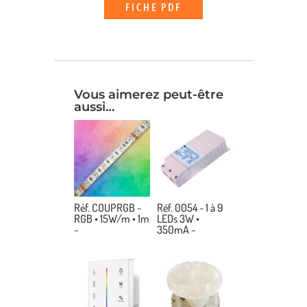
FICHE PDF
Vous aimerez peut-être
aussi…
Réf. COUPRGB ~
Réf. 0054 ~ 1 à 9
RGB • 15W/m • 1m
LEDs 3W •
~
350mA ~