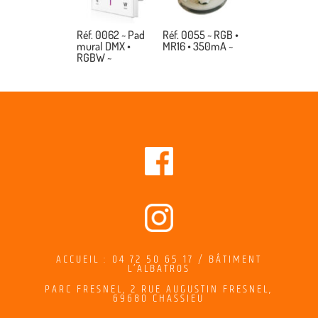
Réf. 0062 ~ Pad
Réf. 0055 ~ RGB •
mural DMX •
MR16 • 350mA ~
RGBW ~
ACCUEIL : 04 72 50 65 17 / BÂTIMENT
L’ALBATROS
PARC FRESNEL,
2
RUE AUGUSTIN FRESNEL
,
69680 CHASSIEU