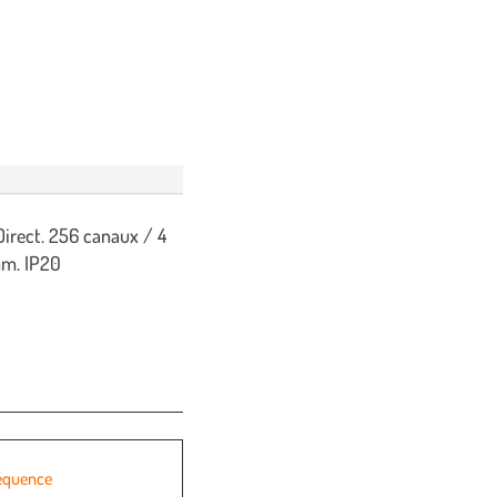
rect. 256 canaux / 4
mm. IP20
réquence