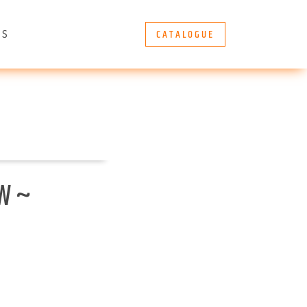
CATALOGUE
ÈS
W ~