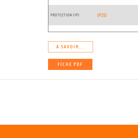
IP20
PROTECTION (IP)
À SAVOIR...
FICHE PDF