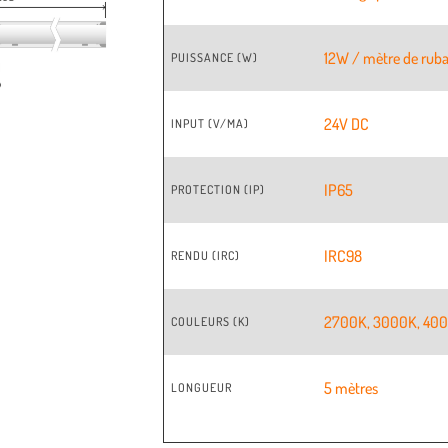
12W / mètre de rub
PUISSANCE (W)
24V DC
INPUT (V/MA)
IP65
PROTECTION (IP)
IRC98
RENDU (IRC)
2700K
,
3000K
,
40
COULEURS (K)
5 mètres
LONGUEUR