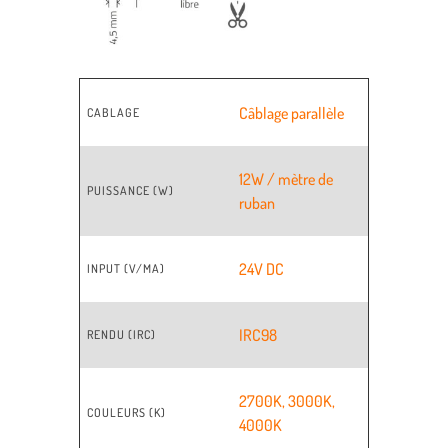
Câblage parallèle
CABLAGE
12W / mètre de
PUISSANCE (W)
ruban
24V DC
INPUT (V/MA)
IRC98
RENDU (IRC)
2700K
,
3000K
,
COULEURS (K)
4000K