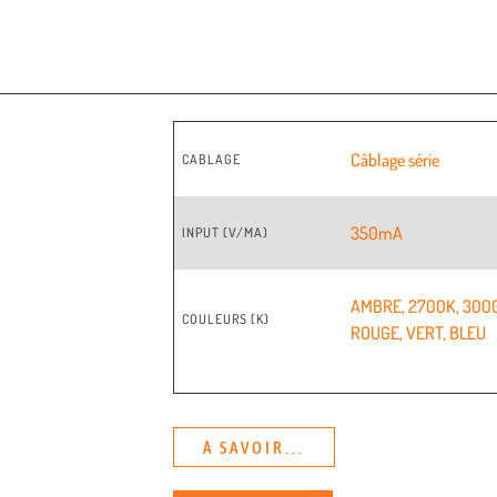
Câblage série
CABLAGE
350mA
INPUT (V/MA)
AMBRE
,
2700K
,
300
COULEURS (K)
ROUGE
,
VERT
,
BLEU
À SAVOIR...