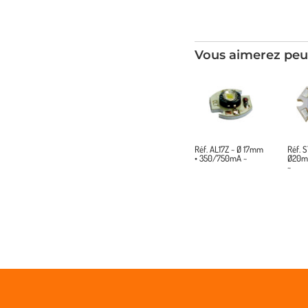
Vous aimerez peu
Réf. AL17Z ~ Ø 17mm
Réf. S
• 350/750mA ~
Ø20mm
~