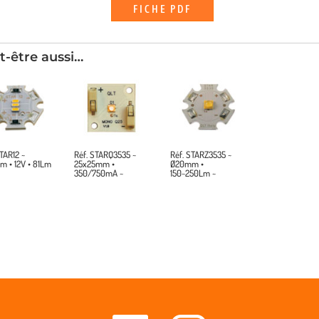
FICHE PDF
t-être aussi…
TAR12 ~
Réf. STARQ3535 ~
Réf. STARZ3535 ~
 • 12V • 81Lm
25x25mm •
Ø20mm •
350/750mA ~
150~250Lm ~