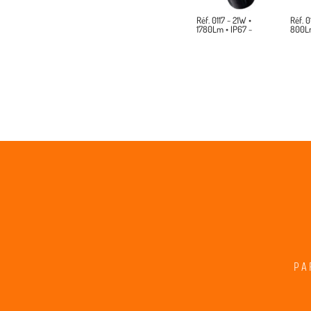
Réf. 0117 ~ 21W •
Réf. 0
1780Lm • IP67 ~
800Lm
PA