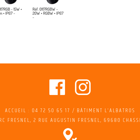
117RGB ~ 15W •
Réf. 0117RGBW ~
 • IP67 ~
20W • RGBW • IP67
~
ACCUEIL : 04 72 50 65 17 / BÂTIMENT L’ALBATROS
RC FRESNEL,
2
RUE AUGUSTIN FRESNEL
, 69680 CHASS