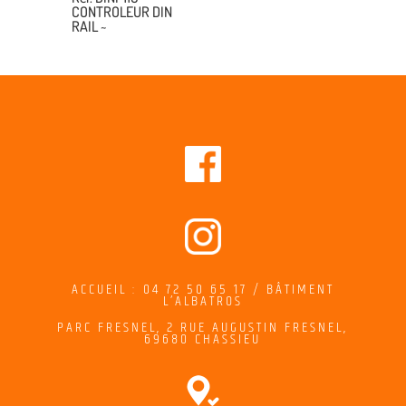
CONTROLEUR DIN
RAIL ~
ACCUEIL : 04 72 50 65 17 / BÂTIMENT
L’ALBATROS
PARC FRESNEL,
2
RUE AUGUSTIN FRESNEL
,
69680 CHASSIEU