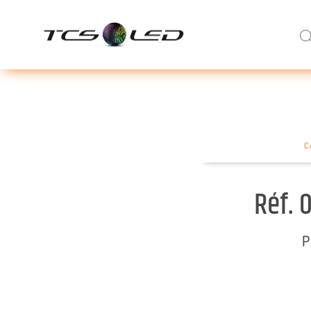
C
Réf. 
P