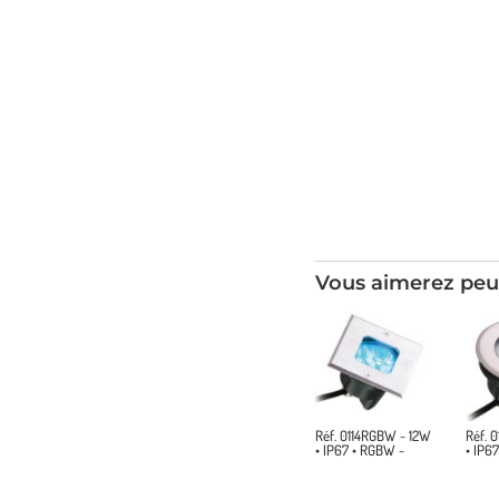
Vous aimerez peu
Réf. 0114RGBW ~ 12W
Réf. 
• IP67 • RGBW ~
• IP6