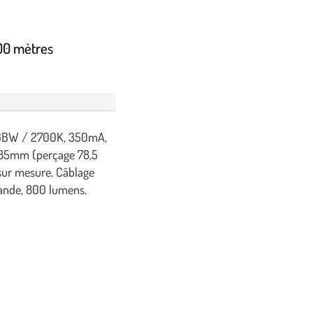
100 mètres
 RGBW / 2700K, 350mA,
Ø 85mm (perçage 78,5
sur mesure. Câblage
ande, 800 lumens.