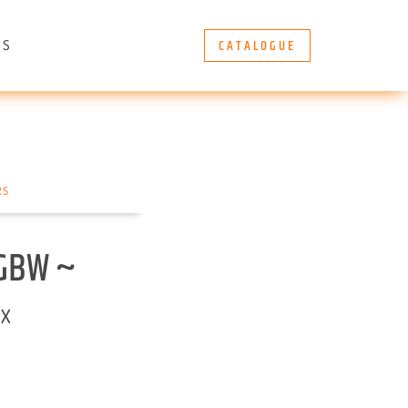
CATALOGUE
ÈS
RS
RGBW ~
UX