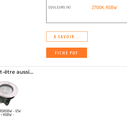
2700K
,
RGBW
COULEURS (K)
À SAVOIR...
FICHE PDF
t-être aussi…
0115RGBW ~ 12W
7 • RGBW ~