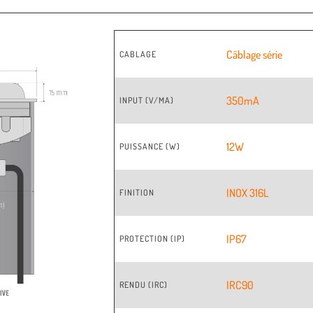
Câblage série
CABLAGE
350mA
INPUT (V/MA)
12W
PUISSANCE (W)
INOX 316L
FINITION
IP67
PROTECTION (IP)
IRC90
RENDU (IRC)