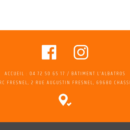
ACCUEIL : 04 72 50 65 17 / BÂTIMENT L’ALBATROS
RC FRESNEL,
2
RUE AUGUSTIN FRESNEL
, 69680 CHASS