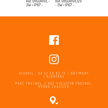
Réf. 0115DRIVE ~
Réf. 0115DRIVE12V
3W • IP67 ~
~ 3W • IP67 ~
ACCUEIL : 04 72 50 65 17 / BÂTIMENT
L’ALBATROS
PARC FRESNEL,
2
RUE AUGUSTIN FRESNEL
,
69680 CHASSIEU