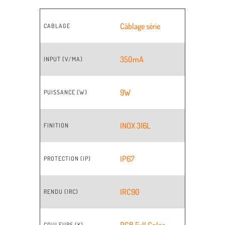
Câblage série
CABLAGE
350mA
INPUT (V/MA)
9W
PUISSANCE (W)
INOX 316L
FINITION
IP67
PROTECTION (IP)
IRC90
RENDU (IRC)
RGB Full Color
COULEURS (K)