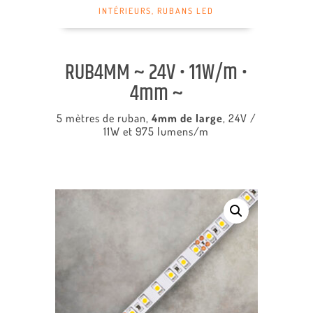
INTÉRIEURS
,
RUBANS LED
RUB4MM ~ 24V • 11W/m •
4mm ~
5 mètres de ruban,
4mm de large
, 24V /
11W et 975 lumens/m