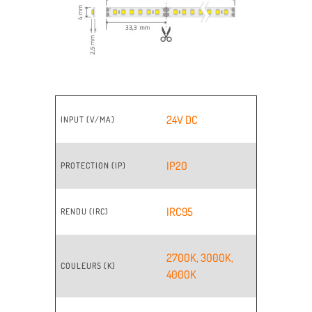
24V DC
INPUT (V/MA)
IP20
PROTECTION (IP)
IRC95
RENDU (IRC)
2700K
,
3000K
,
COULEURS (K)
4000K