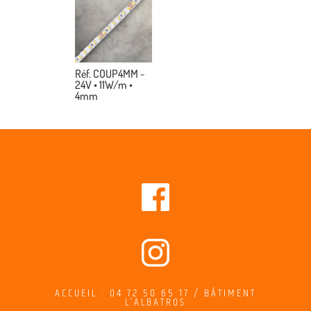
Réf. COUP4MM ~
24V • 11W/m •
4mm
ACCUEIL : 04 72 50 65 17 / BÂTIMENT
L’ALBATROS