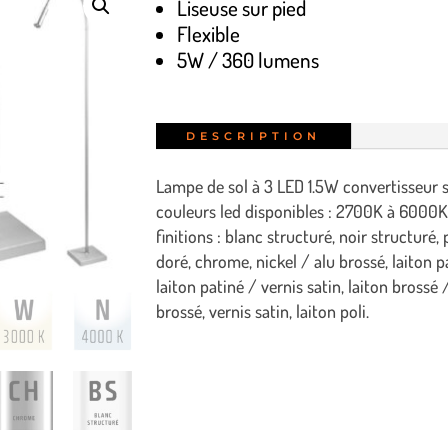
Liseuse sur pied
Flexible
5W / 360 lumens
DESCRIPTION
Lampe de sol à 3 LED 1.5W convertisseur s
couleurs led disponibles : 2700K à 6000K
finitions : blanc structuré, noir structuré
doré, chrome, nickel / alu brossé, laiton p
laiton patiné / vernis satin, laiton brossé 
brossé, vernis satin, laiton poli.