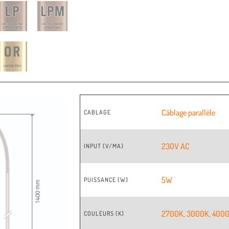
Câblage parallèle
CABLAGE
230V AC
INPUT (V/MA)
5W
PUISSANCE (W)
2700K
,
3000K
,
400
COULEURS (K)