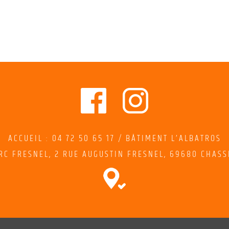
ACCUEIL : 04 72 50 65 17 / BÂTIMENT L’ALBATROS
RC FRESNEL,
2
RUE AUGUSTIN FRESNEL
, 69680 CHASS