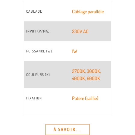
Câblage parallèle
CABLAGE
230V AC
INPUT (V/MA)
1W
PUISSANCE (W)
2700K
,
3000K
,
COULEURS (K)
4000K
,
6000K
Patère (saillie)
FIXATION
À SAVOIR...