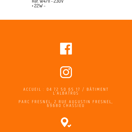
Réf. W4711 ~ 230V
• 22W ~
ACCUEIL : 04 72 50 65 17 / BÂTIMENT
L’ALBATROS
PARC FRESNEL,
2
RUE AUGUSTIN FRESNEL
,
69680 CHASSIEU