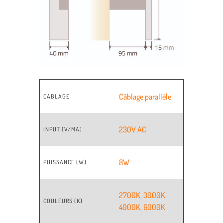
Câblage parallèle
CABLAGE
230V AC
INPUT (V/MA)
8W
PUISSANCE (W)
2700K
,
3000K
,
COULEURS (K)
4000K
,
6000K