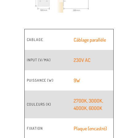
Câblage parallèle
CABLAGE
230V AC
INPUT (V/MA)
9W
PUISSANCE (W)
2700K
,
3000K
,
COULEURS (K)
4000K
,
6000K
Plaque (encastré)
FIXATION