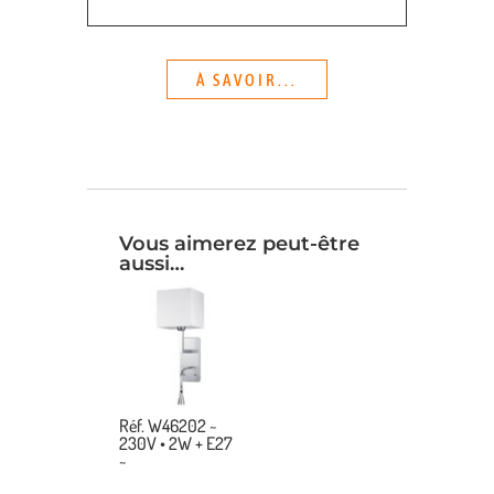
À SAVOIR...
Vous aimerez peut-être
aussi…
Réf. W46202 ~
230V • 2W + E27
~