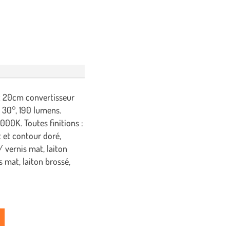
ex 20cm convertisseur
e 30°, 190 lumens.
00K. Toutes finitions :
t et contour doré,
/ vernis mat, laiton
s mat, laiton brossé,