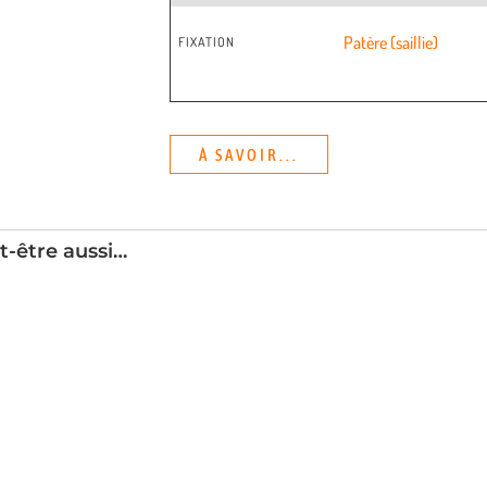
Patère (saillie)
FIXATION
À SAVOIR...
t-être aussi…