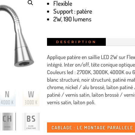
Flexible
Support : patère
2W, 190 lumens
DESCRIPTION
Applique patère en saillie LED 2W sur Fl
intégré. Inter on/off, tête conique optiqu
Couleurs led : 2700K, 3000K, 4000K ou 60
blanc structuré, noir structuré, patiné ma
chrome, nickel / alu brossé, laiton patiné 
patiné / vernis satin, laiton brossé / verni
vernis satin, laiton poli.
CABLAGE : LE MONTAGE PARALLELE