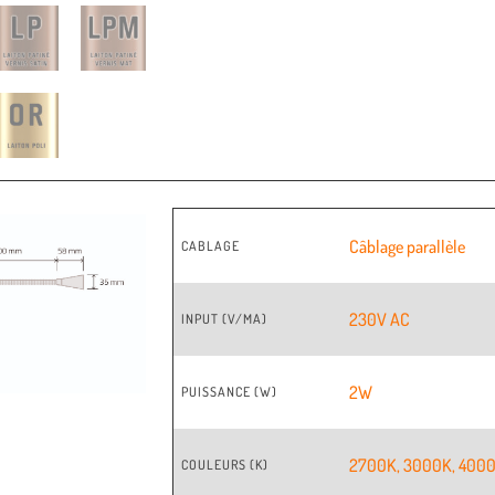
Câblage parallèle
CABLAGE
230V AC
INPUT (V/MA)
2W
PUISSANCE (W)
2700K
,
3000K
,
400
COULEURS (K)