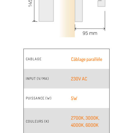
Câblage parallèle
CABLAGE
230V AC
INPUT (V/MA)
5W
PUISSANCE (W)
2700K
,
3000K
,
COULEURS (K)
4000K
,
6000K