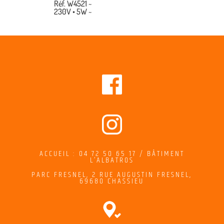
Réf. W4521 ~
230V • 5W ~
ACCUEIL : 04 72 50 65 17 / BÂTIMENT
L’ALBATROS
PARC FRESNEL,
2
RUE AUGUSTIN FRESNEL
,
69680 CHASSIEU