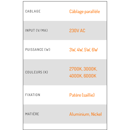
Câblage parallèle
CABLAGE
230V AC
INPUT (V/MA)
3W
,
4W
,
5W
,
6W
PUISSANCE (W)
2700K
,
3000K
,
COULEURS (K)
4000K
,
6000K
Patère (saillie)
FIXATION
Aluminium
,
Nickel
MATIÈRE