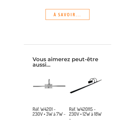
À SAVOIR...
Vous aimerez peut-être
aussi…
Réf. W4201 ~
Réf. W420115 ~
230V • 3W à 7W ~
230V • 12W à 18W
~