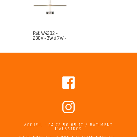
Réf. W4202 ~
230V • 3W à 7W ~
ACCUEIL : 04 72 50 65 17 / BÂTIMENT
L’ALBATROS