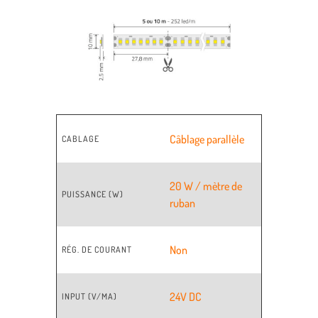
Câblage parallèle
CABLAGE
20 W / mètre de
PUISSANCE (W)
ruban
Non
RÉG. DE COURANT
24V DC
INPUT (V/MA)