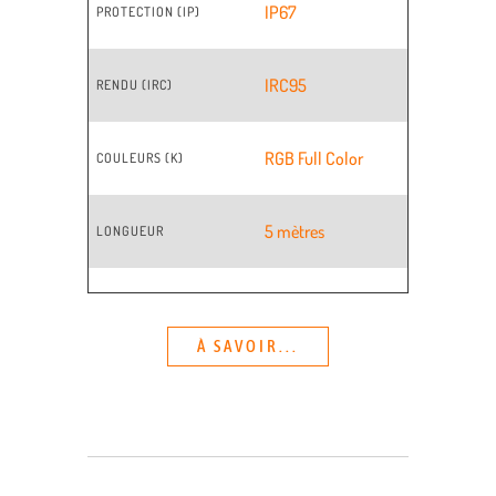
IP67
PROTECTION (IP)
IRC95
RENDU (IRC)
RGB Full Color
COULEURS (K)
5 mètres
LONGUEUR
À SAVOIR...