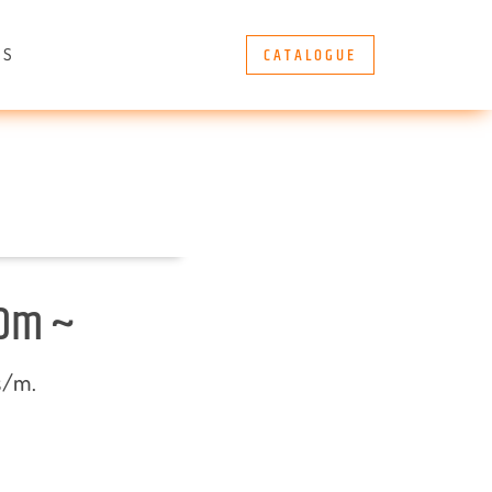
CATALOGUE
ÈS
50m ~
s/m.