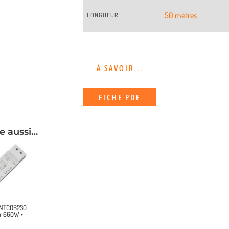
50 mètres
LONGUEUR
À SAVOIR...
FICHE PDF
e aussi…
ONTCOB230
ur 660W •