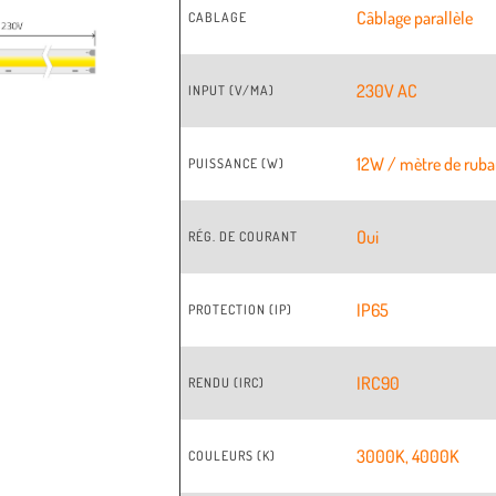
Câblage parallèle
CABLAGE
230V AC
INPUT (V/MA)
12W / mètre de rub
PUISSANCE (W)
Oui
RÉG. DE COURANT
IP65
PROTECTION (IP)
IRC90
RENDU (IRC)
3000K
,
4000K
COULEURS (K)