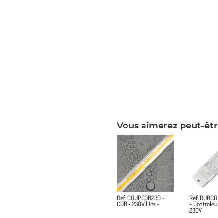
Vous aimerez peut-êtr
Réf. COUPCOB230 ~
Réf. RUBC
COB • 230V | 1m ~
~ Contrôle
230V ~