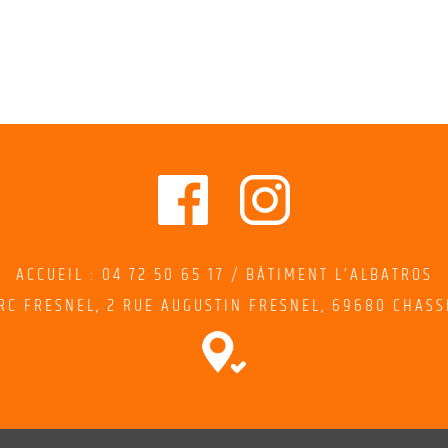
ACCUEIL : 04 72 50 65 17 / BÂTIMENT L’ALBATROS
RC FRESNEL,
2
RUE AUGUSTIN FRESNEL
, 69680 CHASS