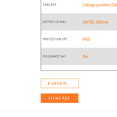
Câblage parallèle
,
Câb
CABLAGE
24V DC
,
500mA
OUTPUT (V/MA)
IP65
PROTECTION (IP)
11W
PUISSANCE (W)
À SAVOIR...
FICHE PDF