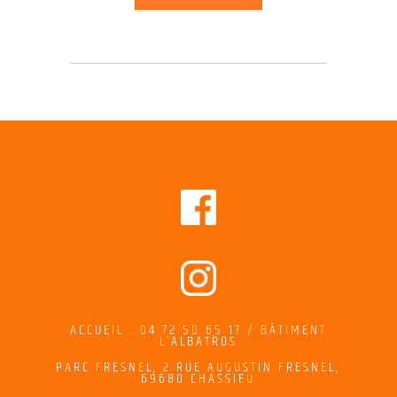
ACCUEIL : 04 72 50 65 17 / BÂTIMENT
L’ALBATROS
PARC FRESNEL,
2
RUE AUGUSTIN FRESNEL
,
69680 CHASSIEU