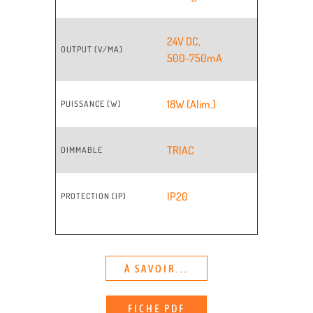
24V DC
,
OUTPUT (V/MA)
500~750mA
18W (Alim.)
PUISSANCE (W)
TRIAC
DIMMABLE
IP20
PROTECTION (IP)
À SAVOIR...
FICHE PDF