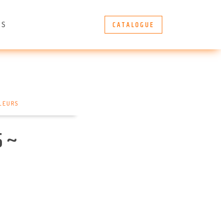
CATALOGUE
ÈS
LEURS
5 ~