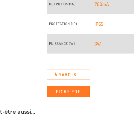
700mA
OUTPUT (V/MA)
IP65
PROTECTION (IP)
3W
PUISSANCE (W)
À SAVOIR...
FICHE PDF
t-être aussi…