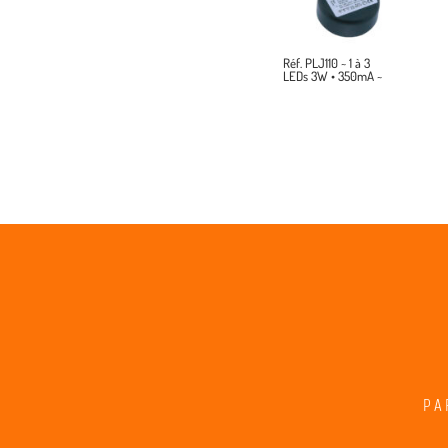
Réf. PLJ110 ~ 1 à 3
LEDs 3W • 350mA ~
PA