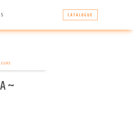
CATALOGUE
ÈS
LEURS
mA ~