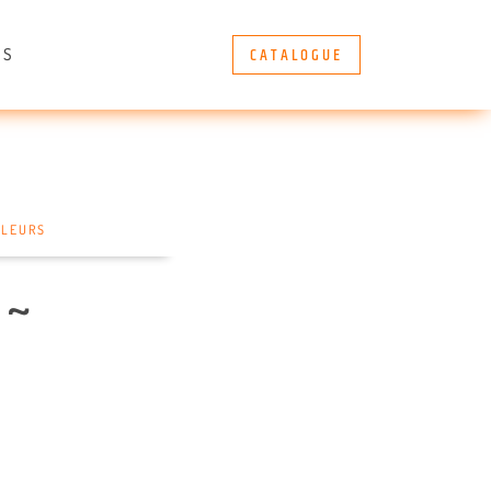
CATALOGUE
ÈS
ÔLEURS
 ~