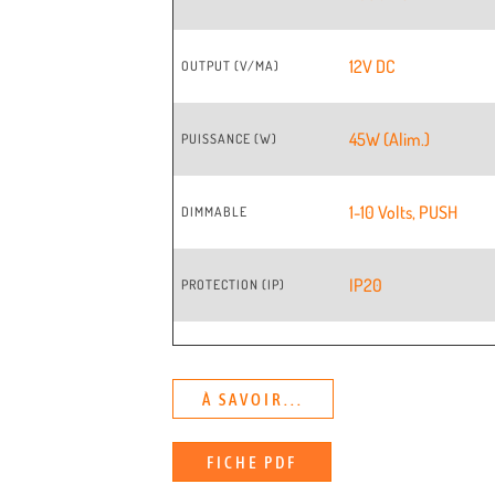
12V DC
OUTPUT (V/MA)
45W (Alim.)
PUISSANCE (W)
1-10 Volts
,
PUSH
DIMMABLE
IP20
PROTECTION (IP)
À SAVOIR...
FICHE PDF