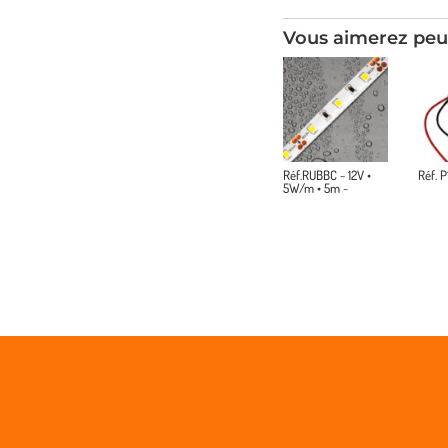
Vous aimerez peu
Réf.RUBBC ~ 12V •
Réf. P
5W/m • 5m ~