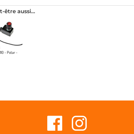
t-être aussi…
110 ~ Potar ~