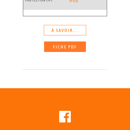
IP20
PROTECTION (IP)
À SAVOIR...
FICHE PDF